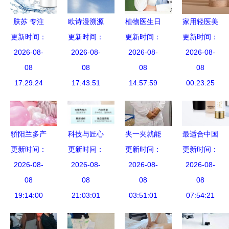
肤苏 专注
欧诗漫溯源
植物医生日
家用轻医美
美容技术研
更新时间：
更新时间：
之旅 让珍
本研发中心
更新时间：
更新时间：
品牌
发，重塑肌
2026-08-
珠美白科技
2026-08-
落成 振兴
2026-08-
gbeuben高
2026-08-
肤健康之源
08
不再低调
08
国货，从研
08
加斯 直击
08
17:29:24
——解码大
17:43:51
14:57:59
发开始
传统护肤与
00:23:25
自然与科研
医美痛点，
的双重奥秘
成为你专业
贴心的家
骄阳兰多产
科技与匠心
夹一夹就能
最适合中国
更新时间：
后恢复 全
娜兰娇在美
更新时间：
治糖尿病？
更新时间：
人肤质的护
更新时间：
程跟踪服务
2026-08-
容技术研发
2026-08-
南洋理工大
2026-08-
肤产品好用
2026-08-
与美容技术
08
领域的创新
08
学的AI+美
08
排行榜 基
08
研发的双重
19:14:00
21:03:01
之路
容技术真的
03:51:01
于现代美容
07:54:21
护航
能用……还
技术研发的
安全？
深度解析