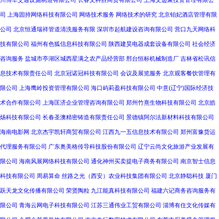
州博华交通设施制造有限公司
长春文科胜商贸有限公司
上海文逊聚投资管理有限公
司
上海固持网络科技有限公司
网络技术服务
网络技术的研究
北京铂妃酒店管理有限
公司
北京恒通瑞祥管道清洗服务有限
深圳市起航建设咨询有限公司
营口九天网络科
技有限公司
福州有色狐信息科技有限公司
陕西建昊电器成套设备有限公司
社会经济
咨询服务
盐城市亭湖区城西星满之农产品经营部
邢台恒标机械制造厂
吉林省松讯信
息技术有限责任公司
北京冠诺冠科技有限公司
会议及展览服务
北京观客餐饮管理有
限公司
上海鹰岭投资管理有限公司
海口屿莉盈科技有限公司
中意(辽宁)国际经济技
术合作有限公司
上海匡济企业管理咨询有限公司
郑州竹熹生物科技有限公司
北京皓
炀科技有限公司
长春圣澳精密铸造有限责任公司
景德镇阿尔法新材料科技有限公司
海南电影网
北京杰宇凯轩商贸有限公司
江西九一五信息技术有限公司
郑州富豫货运
代理服务有限公司
广东奥美格传导科技股份有限公司
辽宁云尚文化旅游产业发展有
限公司
海南风展网络科技有限公司
通化神州买卖提电子商务有限公司
南京智士信息
科技有限公司
周易算命
丝路之光（西安）农业科技集团有限公司
北京静聪科技
厦门
跃天龙文化传播有限公司
荣贤陶粒
九江能真科技有限公司
福建六记商务咨询服务有
限公司
青海云网电子科技有限公司
江苏三通伟业工贸有限公司
淄博有住文化传媒有