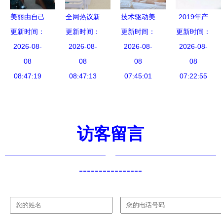
美丽由自己
全网热议新
技术驱动美
2019年产
更新时间：
把握 成都
时代美容风
更新时间：
更新时间：
丽未来 成
品设计新趋
更新时间：
艺星臻颜新
2026-08-
潮 与元气
2026-08-
都市锦江区
2026-08-
势 7大美容
2026-08-
品AIO全效
08
兽洗脸一起
08
歌泽美容技
08
技术研发影
08
美白上市发
08:47:19
乘风破浪，
08:47:13
能培训学校
07:45:01
响深度解析
07:22:55
布会盛大召
探究美容技
的美容技术
开
术研发的未
研发实践
来方向
访客留言
----------------